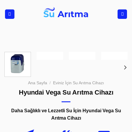
İçeriğe
atla
Ana Sayfa
/
Eviniz İçin Su Arıtma Cihazı
Hyundai Vega Su Arıtma Cihazı
Daha Sağlıklı ve Lezzetli Su İçin Hyundai Vega Su
Arıtma Cihazı